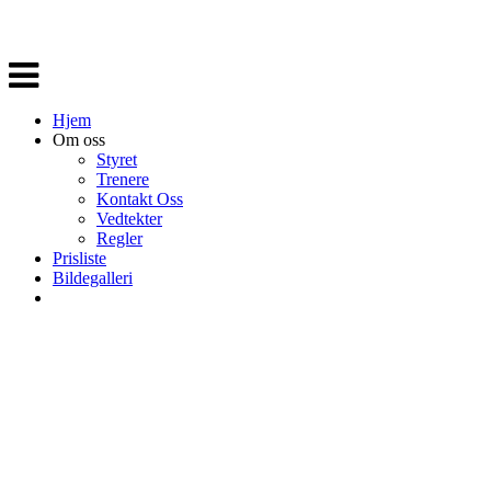
Veksle
navigasjon
Hjem
Om oss
Styret
Trenere
Kontakt Oss
Vedtekter
Regler
Prisliste
Bildegalleri