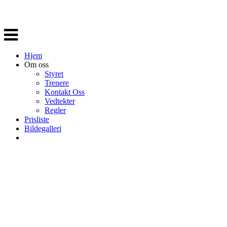
Veksle
navigasjon
Hjem
Om oss
Styret
Trenere
Kontakt Oss
Vedtekter
Regler
Prisliste
Bildegalleri